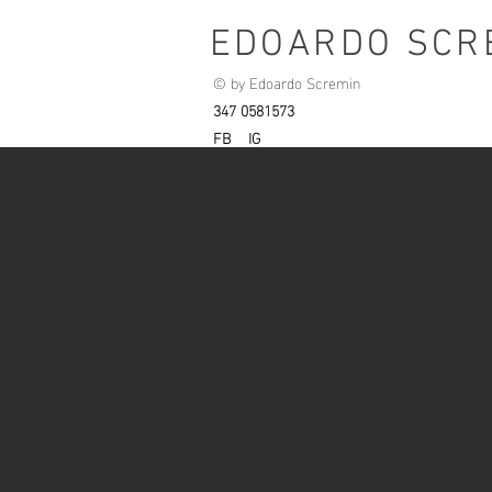
EDOARDO SCR
© by Edoardo Scremin
347 0581573
FB
IG